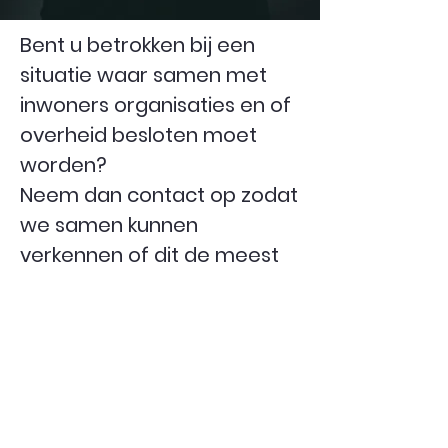
Bent u betrokken bij een
situatie waar samen met
inwoners organisaties en of
overheid besloten moet
worden?
Neem dan contact op zodat
we samen kunnen
verkennen of dit de meest
passende oplossing is en
hoe we dit samen kunnen
realiseren.
Via DatisHelder.com geven
we ook trainingen in het