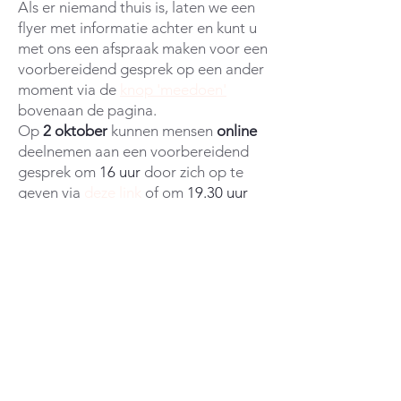
Als er niemand thuis is, laten we een
flyer met informatie achter en kunt u
met ons een afspraak maken voor een
voorbereidend gesprek op een ander
moment via de
knop 'meedoen'
bovenaan de pagina.
Op
2 oktober
kunnen mensen
online
deelnemen aan een voorbereidend
gesprek om
16 uur
door zich op te
geven via
deze link
of om
19.30
uur
via
deze link.
Op
4 oktober
is er een
open
voorbereidend
gesprek
om
19.30u
waar u ook bij aan kunt sluiten. De
locatie zal in de buurt zijn, deze volgt
nog. Via
deze link
kun je je daarvoor
opgeven.
Ook zijn er voorbereidende
gesprekken op andere momenten op
aanvraag.