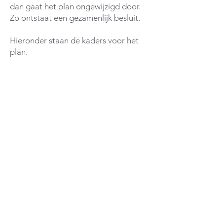
dan gaat het plan ongewijzigd door.
Zo ontstaat een gezamenlijk besluit.
Hieronder staan de kaders voor het
plan.
De kaders
In 2010 is de wijk gebouwd met
400 aansluitingen op het
warmtenet. De aansluiting op het
warmtenet volgt uit een wettelijke
verplichting
(
link
).
1. De bewoners hebben een
contract gesloten met Meppel
Energie.
Dit contract is een gegeven
(
link
)