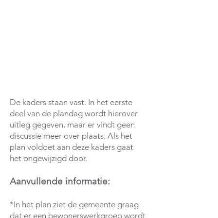
uitvoeringsvorm van het systeem
(opwekking, distributie en afgifte)
5. In het plan staan geen afspraken
over:
Lopende juridische procedures.
Inhoudelijke discussie n.a.v. de
diverse rapportages.
De kaders staan vast. In het eerste
deel van de plandag wordt hierover
uitleg gegeven, maar er vindt geen
discussie meer over plaats. Als het
plan voldoet aan deze kaders gaat
het ongewijzigd door.
Aanvullende informatie:
*In het plan ziet de gemeente graag
dat er een bewonerswerkgroep wordt