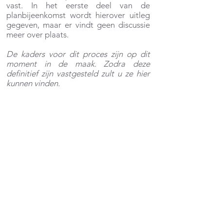
vast. In het eerste deel van de
planbijeenkomst wordt hierover uitleg
gegeven, maar er vindt geen discussie
meer over plaats.
De kaders voor dit proces zijn op dit
moment in de maak. Zodra deze
definitief zijn vastgesteld zult u ze hier
kunnen vinden.
Voorbereidende
gesprekken
In januari 2023 vinden de informatieve
gesprekken plaats. Hierin worden alle
deelnemers gelijkwaardig voorbereid op
de besluitvormingsbijeenkomst en krijgt
iedereen uitleg over wat we gaan doen.
Aan iedereen wordt gevraagd wie er
nog meer deel zouden moeten nemen,